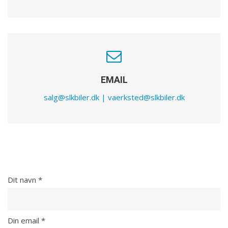
EMAIL
salg@slkbiler.dk | vaerksted@slkbiler.dk
Dit navn *
Din email *